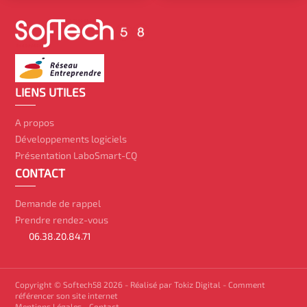
LIENS UTILES
A propos
Développements logiciels
Présentation LaboSmart-CQ
CONTACT
Demande de rappel
Prendre rendez-vous
06.38.20.84.71
Copyright © Softech58 2026 -
Réalisé par Tokiz Digital
-
Comment
référencer son site internet
Mentions Légales
-
Contact